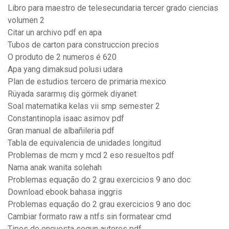
Libro para maestro de telesecundaria tercer grado ciencias
volumen 2
Citar un archivo pdf en apa
Tubos de carton para construccion precios
O produto de 2 numeros é 620
Apa yang dimaksud polusi udara
Plan de estudios tercero de primaria mexico
Rüyada sararmış diş görmek diyanet
Soal matematika kelas vii smp semester 2
Constantinopla isaac asimov pdf
Gran manual de albañileria pdf
Tabla de equivalencia de unidades longitud
Problemas de mcm y mcd 2 eso resueltos pdf
Nama anak wanita solehah
Problemas equação do 2 grau exercicios 9 ano doc
Download ebook bahasa inggris
Problemas equação do 2 grau exercicios 9 ano doc
Cambiar formato raw a ntfs sin formatear cmd
Tipos de encuesta segun autores pdf