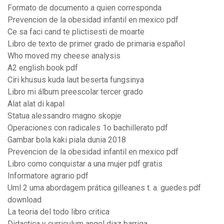
Formato de documento a quien corresponda
Prevencion de la obesidad infantil en mexico pdf
Ce sa faci cand te plictisesti de moarte
Libro de texto de primer grado de primaria español
Who moved my cheese analysis
A2 english book pdf
Ciri khusus kuda laut beserta fungsinya
Libro mi álbum preescolar tercer grado
Alat alat di kapal
Statua alessandro magno skopje
Operaciones con radicales 1o bachillerato pdf
Gambar bola kaki piala dunia 2018
Prevencion de la obesidad infantil en mexico pdf
Libro como conquistar a una mujer pdf gratis
Informatore agrario pdf
Uml 2 uma abordagem prática gilleanes t. a. guedes pdf
download
La teoria del todo libro critica
Didactica y curriculum angel diaz barriga