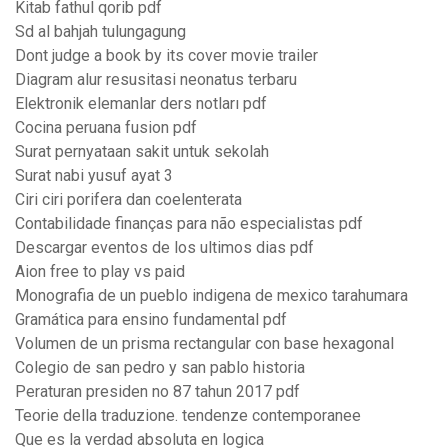
Kitab fathul qorib pdf
Sd al bahjah tulungagung
Dont judge a book by its cover movie trailer
Diagram alur resusitasi neonatus terbaru
Elektronik elemanlar ders notları pdf
Cocina peruana fusion pdf
Surat pernyataan sakit untuk sekolah
Surat nabi yusuf ayat 3
Ciri ciri porifera dan coelenterata
Contabilidade finanças para não especialistas pdf
Descargar eventos de los ultimos dias pdf
Aion free to play vs paid
Monografia de un pueblo indigena de mexico tarahumara
Gramática para ensino fundamental pdf
Volumen de un prisma rectangular con base hexagonal
Colegio de san pedro y san pablo historia
Peraturan presiden no 87 tahun 2017 pdf
Teorie della traduzione. tendenze contemporanee
Que es la verdad absoluta en logica