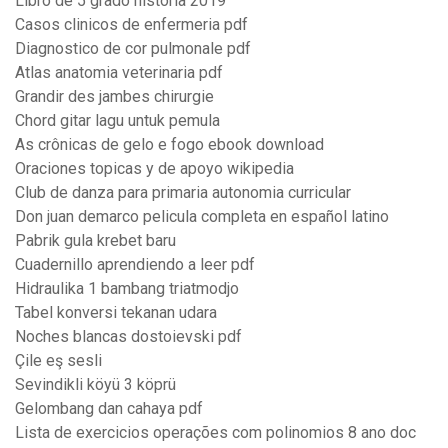
Libro de 5 grado historia 2019
Casos clinicos de enfermeria pdf
Diagnostico de cor pulmonale pdf
Atlas anatomia veterinaria pdf
Grandir des jambes chirurgie
Chord gitar lagu untuk pemula
As crônicas de gelo e fogo ebook download
Oraciones topicas y de apoyo wikipedia
Club de danza para primaria autonomia curricular
Don juan demarco pelicula completa en español latino
Pabrik gula krebet baru
Cuadernillo aprendiendo a leer pdf
Hidraulika 1 bambang triatmodjo
Tabel konversi tekanan udara
Noches blancas dostoievski pdf
Çile eş sesli
Sevindikli köyü 3 köprü
Gelombang dan cahaya pdf
Lista de exercicios operações com polinomios 8 ano doc