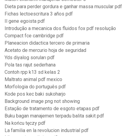
Dieta para perder gordura e ganhar massa muscular pdf
Fichas lectoescritura 3 años pdf
Il gene egoista pdf
Introdução a mecanica dos fluidos fox pdf resolução
Compact fce cambridge pdf
Planeacion didactica tercero de primaria
Acetato de mercurio hoja de seguridad
Yds diyalog soruları pdf
Pola tas rajut sederhana
Contoh rpp k13 sd kelas 2
Maltrato animal pdf mexico
Morfologia do português pdf
Kode pos kec baki sukoharjo
Background image png not showing
Estação de tratamento de esgoto etapas pdf
Buku bagan manajemen terpadu balita sakit pdf
Na końcu tęczy pdf
La familia en la revolucion industrial pdf