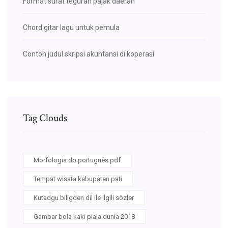
Format surat teguran pajak daerah
Chord gitar lagu untuk pemula
Contoh judul skripsi akuntansi di koperasi
Tag Clouds
Morfologia do português pdf
Tempat wisata kabupaten pati
Kutadgu biligden dil ile ilgili sözler
Gambar bola kaki piala dunia 2018