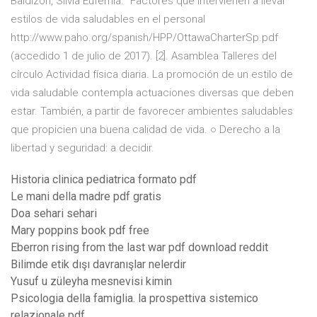
Baldizón, Silvia Eufemia. “Factores que intervienen a llevar
estilos de vida saludables en el personal
http://www.paho.org/spanish/HPP/OttawaCharterSp.pdf
(accedido 1 de julio de 2017). [2]. Asamblea Talleres del
círculo Actividad física diaria. La promoción de un estilo de
vida saludable contempla actuaciones diversas que deben
estar. También, a partir de favorecer ambientes saludables
que propicien una buena calidad de vida. ○ Derecho a la
libertad y seguridad: a decidir.
Historia clinica pediatrica formato pdf
Le mani della madre pdf gratis
Doa sehari sehari
Mary poppins book pdf free
Eberron rising from the last war pdf download reddit
Bilimde etik dışı davranışlar nelerdir
Yusuf u züleyha mesnevisi kimin
Psicologia della famiglia. la prospettiva sistemico
relazionale pdf