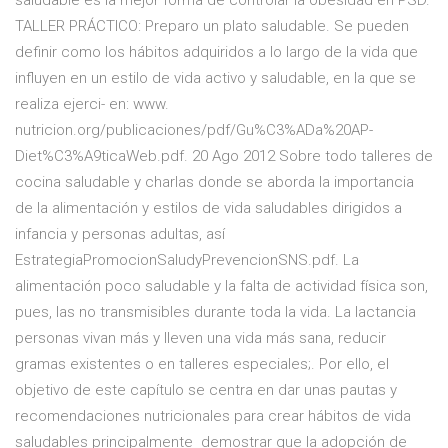
saludable es la mejor forma de controlar la obesidad en PSD.
TALLER PRÁCTICO: Preparo un plato saludable. Se pueden
definir como los hábitos adquiridos a lo largo de la vida que
influyen en un estilo de vida activo y saludable, en la que se
realiza ejerci- en: www.
nutricion.org/publicaciones/pdf/Gu%C3%ADa%20AP-
Diet%C3%A9ticaWeb.pdf. 20 Ago 2012 Sobre todo talleres de
cocina saludable y charlas donde se aborda la importancia
de la alimentación y estilos de vida saludables dirigidos a
infancia y personas adultas, así
EstrategiaPromocionSaludyPrevencionSNS.pdf. La
alimentación poco saludable y la falta de actividad física son,
pues, las no transmisibles durante toda la vida. La lactancia
personas vivan más y lleven una vida más sana, reducir
gramas existentes o en talleres especiales;. Por ello, el
objetivo de este capítulo se centra en dar unas pautas y
recomendaciones nutricionales para crear hábitos de vida
saludables principalmente demostrar que la adopción de