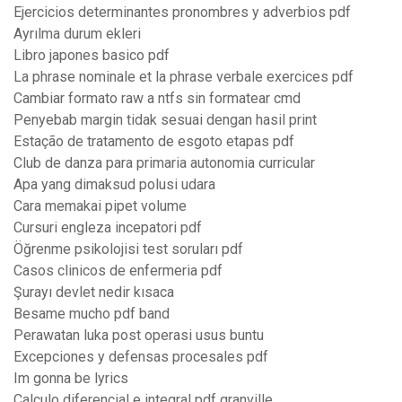
Ejercicios determinantes pronombres y adverbios pdf
Ayrılma durum ekleri
Libro japones basico pdf
La phrase nominale et la phrase verbale exercices pdf
Cambiar formato raw a ntfs sin formatear cmd
Penyebab margin tidak sesuai dengan hasil print
Estação de tratamento de esgoto etapas pdf
Club de danza para primaria autonomia curricular
Apa yang dimaksud polusi udara
Cara memakai pipet volume
Cursuri engleza incepatori pdf
Öğrenme psikolojisi test soruları pdf
Casos clinicos de enfermeria pdf
Şurayı devlet nedir kısaca
Besame mucho pdf band
Perawatan luka post operasi usus buntu
Excepciones y defensas procesales pdf
Im gonna be lyrics
Calculo diferencial e integral pdf granville