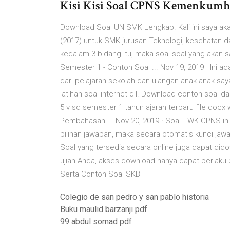
Kisi Kisi Soal CPNS Kemenkumha
Download Soal UN SMK Lengkap. Kali ini saya akan
(2017) untuk SMK jurusan Teknologi, kesehatan d
kedalam 3 bidang itu, maka soal soal yang akan s
Semester 1 - Contoh Soal ... Nov 19, 2019 · Ini 
dari pelajaran sekolah dan ulangan anak anak sa
latihan soal internet dll. Download contoh soal d
5 v sd semester 1 tahun ajaran terbaru file do
Pembahasan ... Nov 20, 2019 · Soal TWK CPNS ini
pilihan jawaban, maka secara otomatis kunci ja
Soal yang tersedia secara online juga dapat dido
ujian Anda, akses download hanya dapat berlaku 
Serta Contoh Soal SKB
Colegio de san pedro y san pablo historia
Buku maulid barzanji pdf
99 abdul somad pdf