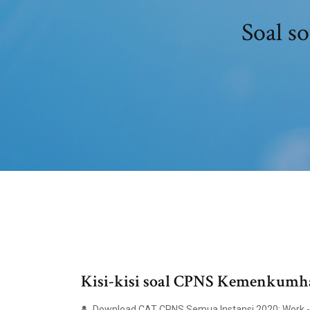
Soal s
Kisi-kisi soal CPNS Kemenkumha
Download CAT CPNS Semua Instansi 2020; Work