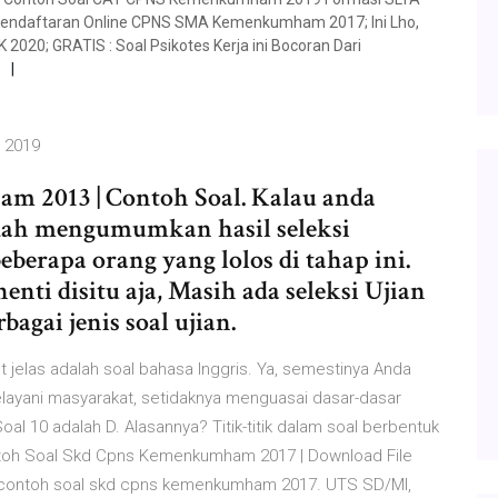
endaftaran Online CPNS SMA Kemenkumham 2017; Ini Lho,
020; GRATIS : Soal Psikotes Kerja ini Bocoran Dari
 2019
m 2013 | Contoh Soal. Kalau anda
ah mengumumkan hasil seleksi
berapa orang yang lolos di tahap ini.
enti disitu aja, Masih ada seleksi Ujian
bagai jenis soal ujian.
ut jelas adalah soal bahasa Inggris. Ya, semestinya Anda
elayani masyarakat, setidaknya menguasai dasar-dasar
al 10 adalah D. Alasannya? Titik-titik dalam soal berbentuk
ntoh Soal Skd Cpns Kemenkumham 2017 | Download File
 : contoh soal skd cpns kemenkumham 2017. UTS SD/MI,