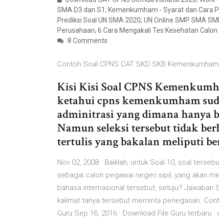
SMA D3 dan S1; Kemenkumham - Syarat dan Cara P
Prediksi Soal UN SMA 2020; UN Online SMP SMA SMK 2
Perusahaan; 6 Cara Mengakali Tes Kesehatan Calon
8 Comments
Contoh Soal CPNS CAT SKD SKB Kemenkumham
Kisi Kisi Soal CPNS Kemenkumha
ketahui cpns kemenkumham sud
adminitrasi yang dimana hanya be
Namun seleksi tersebut tidak berh
tertulis yang bakalan meliputi ber
Nov 02, 2008 · Baiklah, untuk Soal 10, soal terseb
sebagai calon pegawai negeri sipil, yang akan m
bahasa internasional tersebut, setuju? Jawaban So
kalimat tanya tersebut meminta penegasan. Co
Guru Sep 16, 2016 · Download File Guru terbaru