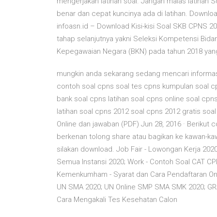
mengerjakan latihan soal. Jangan malas latihan
benar dan cepat kuncinya ada di latihan. Downloa
infoasn.id – Download Kisi-kisi Soal SKB CPNS 20
tahap selanjutnya yakni Seleksi Kompetensi Bid
Kepegawaian Negara (BKN) pada tahun 2018 yang 
mungkin anda sekarang sedang mencari informas
contoh soal cpns soal tes cpns kumpulan soal c
bank soal cpns latihan soal cpns online soal cpns
latihan soal cpns 2012 soal cpns 2012 gratis 
Online dan jawaban (PDF) Jun 28, 2016 · Berikut
berkenan tolong share atau bagikan ke kawan-ka
silakan download. Job Fair - Lowongan Kerja 2
Semua Instansi 2020; Work - Contoh Soal CAT
Kemenkumham - Syarat dan Cara Pendaftaran On
UN SMA 2020; UN Online SMP SMA SMK 2020; GRATI
Cara Mengakali Tes Kesehatan Calon