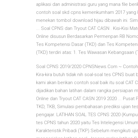
aplikasi dan administrasi guru yang mana file ber
contoh soal skd cpns kemenkumham 2017 yang b
menekan tombol download hijau dibawah ini. Sim
... Soal CPNS dan Tryout CAT CASN . Kisi-Kisi 
Online disusun Berdasarkan Permenpan RB Nomor
Tes Kompetensi Dasar (TKD) dan Tes Kompetensi
(TKD) terdiri atas: 1. Tes Wawasan Kebangsaan (
Soal CPNS 2019/2020 CPNSNews.Com ~ Contoh So
Kira-kira butuh tidak nih soal-soal tes CPNS buat 
kami akan berikan contoh soal baik itu soal CA
dijadikan bahan latihan dalam rangka persiapan
Online dan Tryout CAT CASN 2019 2020 ... Pusat
TKD, TKB, Simulasi pembahasan prediksi ujian te
pengajar. LATIHAN SOAL TES CPNS 2020 (Kumpulan
tes CPNS tahun 2020 yaitu Tes Intelegensi Umu
Karakteristik Pribadi (TKP).Sebelum mengikuti u