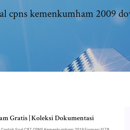
oal cpns kemenkumham 2009 d
m Gratis | Koleksi Dokumentasi
 - Contoh Soal CAT CPNS Kemenkumham 2019 Formasi SLTA