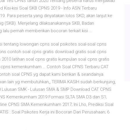
 Soal Tes CPNS tahun 2020.Tentang peserta harus menjawab
d Kisi-kisi Soal SKB CPNS 2019 - Info ASN Terbaru
19. Para peserta yang dinyatakan lolos SKD, akan lanjut ke
ang (SKB). Menjelang dilaksanakannya SKB, Badan
lalu pernah memberikan bocoran terkait kisi …
i tentang lowongan cpns soal psikotes soal-soal cpns
pns contoh soal cpns gratis download gratis soal cpns
 2010 latihan soal cpns gratis kumpulan soal cpns gratis
soal cpns kemenkumham … Contoh Soal CPNS Terbaru CAT
 contoh soal CPNS yg dapat kami berikan & seandainya
wan lain yg membutuhkan,, TERIMA KASIH sudah berkunjung,
020 Lulusan SMK - Lulusan SMA & SMP Download CAT CPNS
 CPNS Kemenkumham 2019 Formasi SLTA SMA D3 dan S1;
line CPNS SMA Kemenkumham 2017; Ini Lho, Prediksi Soal
S : Soal Psikotes Kerja ini Bocoran Dari Perusahaan; 6