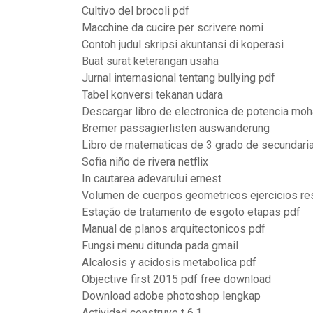
Cultivo del brocoli pdf
Macchine da cucire per scrivere nomi
Contoh judul skripsi akuntansi di koperasi
Buat surat keterangan usaha
Jurnal internasional tentang bullying pdf
Tabel konversi tekanan udara
Descargar libro de electronica de potencia mo
Bremer passagierlisten auswanderung
Libro de matematicas de 3 grado de secundari
Sofia niño de rivera netflix
In cautarea adevarului ernest
Volumen de cuerpos geometricos ejercicios re
Estação de tratamento de esgoto etapas pdf
Manual de planos arquitectonicos pdf
Fungsi menu ditunda pada gmail
Alcalosis y acidosis metabolica pdf
Objective first 2015 pdf free download
Download adobe photoshop lengkap
Actividad construye t 6.1