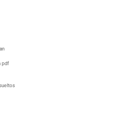
han
a pdf
sueltos