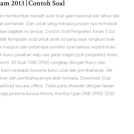
m 2013 | Contoh Soal
 memberikan naskah soal soal ujian nasional asli tahun lalu
an pertanian. Dan untuk yang merasa jurusan nya termasuk
aya bagikan ini sesuai. Contoh Soal Penjaskes Kelas 5 Sd
adalah kumpulan soal untuk anak sd yang saya rangkum baik
ya maupun dari beberapa sumber soal lainnya seperti buku
an kunci jawaban siap uas ganjil mapel pjok penjaskes kelas
cx word. 30 Soal TWK CPNS Lengkap dengan Kunci dan
 kami sediakan beserta kunci soal dan pembahasan. klik
waban dan pembahasannya akan terbuka. Download Soal.
wnload secara offline. Tidak perlu khawatir dengan lawan
bagi peserta kursus Resmi, Kisi-Kisi Ujian SKB CPNS 2020