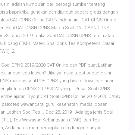
ikut ini adalah kumpulan dari berbagi sumber tentang
isa bapak/ibu gunakan dan diunduh secara gratis dengan
ulasi CAT CPNS Online CASN Indonesia | CAT CPNS Online
Materi Soal CAT CASN CPNS Materi Soal CAT CASN CPNS
 23 Tahun 2019, maka Soal CAT CASN CPNS terdiri atas
 Bidang (TKB). Materi Soal cpns Tes Kompetensi Dasar
TWK), 2.
al CPNS 2019/2020 CAT Online dan PDF buat Latihan ||
belajar dan juga latihan? Jika ya maka tepat sebab disini
T CPNS maupun soal PDF CPNS yang bisa didownload agar
 mengikuti tes CPNS 2019/2020 yang … Pusat Soal CPNS
 Pembelajaran Tryout CAT Soal CPNS Online 2019 2020 CASN
s psikotes wawancara, guru, kesehatan, medis, dosen,
 Latihan Soal Tes … Dec 28, 2019 · Ada tiga jenis Soal
m (TIU), Tes Wawasan Kebangsaan (TWK), dan Tes
jian, Anda harus mempersiapkan diri dengan banyak