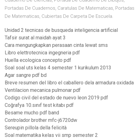
Cuaderno De Ciencias, Portada De Cuaderno De Dibujos,
Portadas De Cuadernos, Caratulas De Matematicas, Portadas
De Matematicas, Cubiertas De Carpeta De Escuela.
Unidad 2 tecnicas de busqueda inteligencia artificial
Tafsir surat al maidah ayat 3
Cara mengungkapkan perasaan cinta lewat sms
Libro elettrotecnica ingegneria pdf
Huella ecologica concepto pdf
Soal soal uts kelas 4 semester 1 kurikulum 2013
Agar sangre pdf bd
Breve resumen del libro el caballero dela armadura oxidada
Ventilacion mecanica pulmonar pdf
Codigo civil del estado de nuevo leon 2019 pdf
Coğrafya 10.sınıf test kitabı pdf
Besame mucho pdf band
Controlador brother mfc-j6720dw
Sereupin pillola della felicità
Soal matematika kelas vii smp semester 2