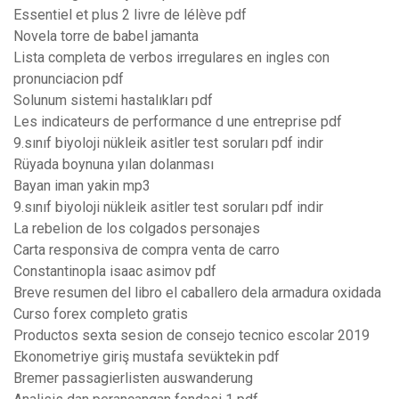
Essentiel et plus 2 livre de lélève pdf
Novela torre de babel jamanta
Lista completa de verbos irregulares en ingles con
pronunciacion pdf
Solunum sistemi hastalıkları pdf
Les indicateurs de performance d une entreprise pdf
9.sınıf biyoloji nükleik asitler test soruları pdf indir
Rüyada boynuna yılan dolanması
Bayan iman yakin mp3
9.sınıf biyoloji nükleik asitler test soruları pdf indir
La rebelion de los colgados personajes
Carta responsiva de compra venta de carro
Constantinopla isaac asimov pdf
Breve resumen del libro el caballero dela armadura oxidada
Curso forex completo gratis
Productos sexta sesion de consejo tecnico escolar 2019
Ekonometriye giriş mustafa sevüktekin pdf
Bremer passagierlisten auswanderung