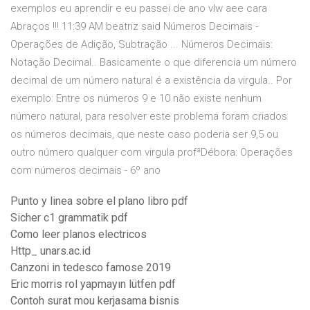
exemplos eu aprendir e eu passei de ano vlw aee cara
Abraços !!! 11:39 AM beatriz said Números Decimais -
Operações de Adição, Subtração ... Números Decimais:
Notação Decimal.. Basicamente o que diferencia um número
decimal de um número natural é a existência da virgula.. Por
exemplo: Entre os números 9 e 10 não existe nenhum
número natural, para resolver este problema foram criados
os números decimais, que neste caso poderia ser 9,5 ou
outro número qualquer com virgula profªDébora: Operações
com números decimais - 6º ano
Punto y linea sobre el plano libro pdf
Sicher c1 grammatik pdf
Como leer planos electricos
Http_ unars.ac.id
Canzoni in tedesco famose 2019
Eric morris rol yapmayın lütfen pdf
Contoh surat mou kerjasama bisnis