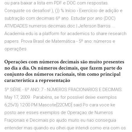
ou para baixar a lista em PDF e DOC com respostas.
Conquiste os desafios! ), ()) % Início › Exercício de adição e
subtração com decimais 6º ano. Estudar por ano (DOC)
ATIVIDADES numeros decimais.doc | Jeferson Barros ...
Academia.edu is a platform for academics to share research
papers. Prova Brasil de Matemática - 5º ano: números e
operações
Operações com números decimais são muito presentes
no dia a dia. Os números decimais, que fazem parte do
conjunto dos números racionais, têm como principal
característica a representação
5º SÉRIE - 6º ANO: 7 - NÚMEROS FRACIONARIOS E DECIMAIS
May 17, 2009 · Parabéns, se for possível deixe exemplos
6,25√3) 12:00 PM Mascote[22CMD] said Po cara voce ke
posto aee esses exemplos de Operaçao de Numeros
Fraçionais e Decimais po ajudo muito eu nao conseguia
entender mas quando eu olhei que intendi como era com os