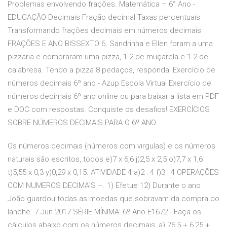
Problemas envolvendo frações. Matemática – 6° Ano -
EDUCAÇÃO Decimais Fração decimal Taxas percentuais
Transformando frações decimais em números decimais
FRAÇÕES E ANO BISSEXTO 6. Sandrinha e Ellen foram a uma
pizzaria e compraram uma pizza, 1 2 de muçarela e 1 2 de
calabresa. Tendo a pizza 8 pedaços, responda: Exercício de
números decimais 6º ano - Azup Escola Virtual Exercício de
números decimais 6º ano online ou para baixar a lista em PDF
e DOC com respostas. Conquiste os desafios! EXERCÍCIOS
SOBRE NÚMEROS DECIMAIS PARA O 6º ANO
Os números decimais (números com virgulas) e os números
naturais são escritos, todos e)7 x 6,6 j)2,5 x 2,5 o)7,7 x 1,6
t)5,55 x 0,3 y)0,29 x 0,15. ATIVIDADE 4 a)2 : 4 f)3 : 4 OPERAÇÕES
COM NUMEROS DECIMAIS –. 1) Efetue 12) Durante o ano
João guardou todas as moedas que sobravam da compra do
lanche. 7 Jun 2017 SÉRIE MÍNIMA: 6º Ano E1672 - Faça os
cálculos abaixo com os números decimais: a) 76,5 + 6,25 +