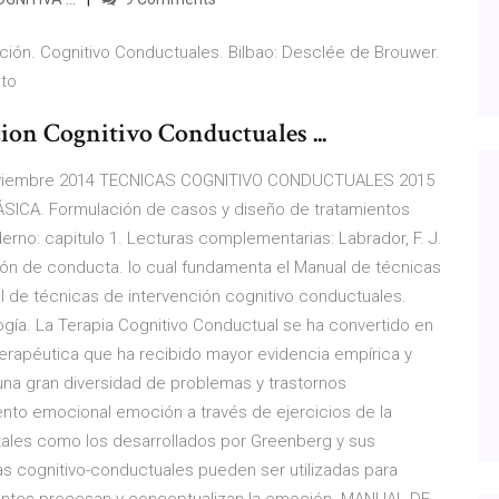
nción. Cognitivo Conductuales. Bilbao: Desclée de Brouwer.
ento
on Cognitivo Conductuales ...
viembre 2014 TECNICAS COGNITIVO CONDUCTUALES 2015
ÁSICA. Formulación de casos y diseño de tratamientos
rno: capitulo 1. Lecturas complementarias: Labrador, F. J.
ción de conducta. lo cual fundamenta el Manual de técnicas
l de técnicas de intervención cognitivo conductuales.
logía. La Terapia Cognitivo Conductual se ha convertido en
terapéutica que ha recibido mayor evidencia empírica y
 una gran diversidad de problemas y trastornos
nto emocional emoción a través de ejercicios de la
 tales como los desarrollados por Greenberg y sus
 cognitivo-conductuales pueden ser utilizadas para