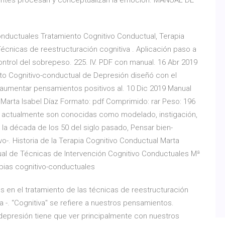
entes procesan y conceptualizan la emoción. MANUAL DE
onductuales Tratamiento Cognitivo Conductual, Terapia
cnicas de reestructuración cognitiva . Aplicación paso a
trol del sobrepeso. 225. IV. PDF con manual. 16 Abr 2019
ento Cognitivo-conductual de Depresión diseñó con el
a aumentar pensamientos positivos al. 10 Dic 2019 Manual
 Marta Isabel Díaz Formato: pdf Comprimido: rar Peso: 196
e actualmente son conocidas como modelado, instigación,
la década de los 50 del siglo pasado, Pensar bien-
vo-. Historia de la Terapia Cognitivo Conductual Marta
nual de Técnicas de Intervención Cognitivo Conductuales Mª
rapias cognitivo-conductuales
es en el tratamiento de las técnicas de reestructuración
a -. “Cognitiva" se refiere a nuestros pensamientos.
 depresión tiene que ver principalmente con nuestros