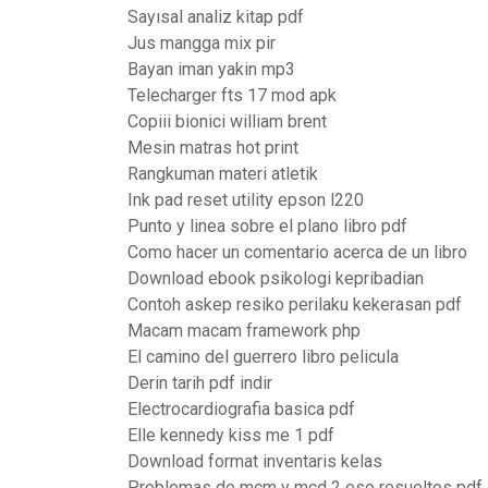
Sayısal analiz kitap pdf
Jus mangga mix pir
Bayan iman yakin mp3
Telecharger fts 17 mod apk
Copiii bionici william brent
Mesin matras hot print
Rangkuman materi atletik
Ink pad reset utility epson l220
Punto y linea sobre el plano libro pdf
Como hacer un comentario acerca de un libro
Download ebook psikologi kepribadian
Contoh askep resiko perilaku kekerasan pdf
Macam macam framework php
El camino del guerrero libro pelicula
Derin tarih pdf indir
Electrocardiografia basica pdf
Elle kennedy kiss me 1 pdf
Download format inventaris kelas
Problemas de mcm y mcd 2 eso resueltos pdf