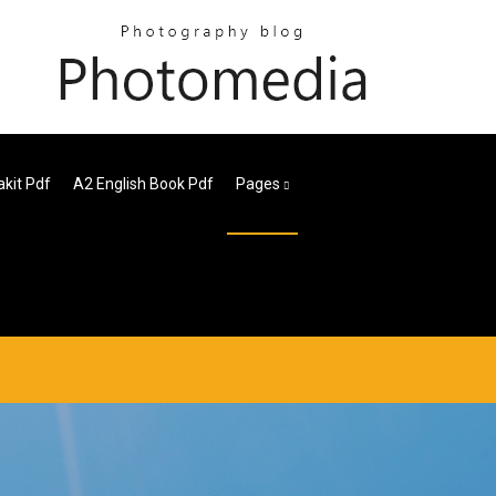
kit Pdf
A2 English Book Pdf
Pages