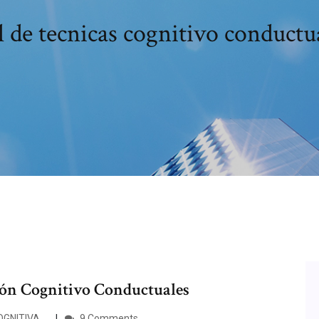
de tecnicas cognitivo conductu
ión Cognitivo Conductuales
GNITIVA …
9 Comments