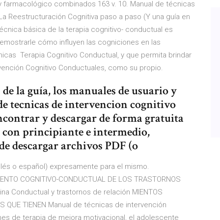
y farmacológico combinados 163 v. 10. Manual de técnicas
 La Reestructuración Cognitiva paso a paso (Y una guía en
écnica básica de la terapia cognitivo- conductual es
Demostrarle cómo influyen las cogniciones en las
icas Terapia Cognitivo Conductual, y que permita brindar
tervención Cognitivo Conductuales, como su propio.
de la guía, los manuales de usuario y
de tecnicas de intervencion cognitivo
ncontrar y descargar de forma gratuita
) con principiante e intermedio,
de descargar archivos PDF (o
n-glés o español) expresamente para el mismo.
AMIENTO COGNITIVO-CONDUCTUAL DE LOS TRASTORNOS
ina Conductual y trastornos de relación MIENTOS
UE TIENEN Manual de técnicas de intervención
nes de terapia de mejora motivacional, el adolescente