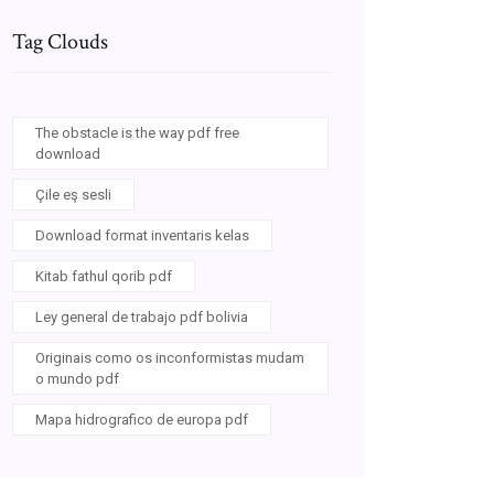
Tag Clouds
The obstacle is the way pdf free
download
Çile eş sesli
Download format inventaris kelas
Kitab fathul qorib pdf
Ley general de trabajo pdf bolivia
Originais como os inconformistas mudam
o mundo pdf
Mapa hidrografico de europa pdf