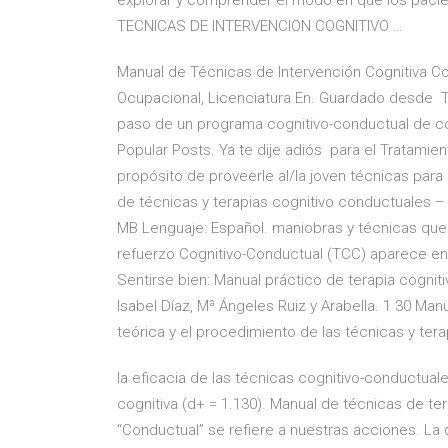
explorar y comprender el modo en que los paci
TECNICAS DE INTERVENCION COGNITIVO …
Manual de Técnicas de Intervención Cognitiva C
Ocupacional, Licenciatura En. Guardado desde Té
paso de un programa cognitivo-conductual de con
Popular Posts. Ya te dije adiós para el Tratami
propósito de proveerle al/la joven técnicas par
de técnicas y terapias cognitivo conductuales –
MB Lenguaje: Español. maniobras y técnicas qu
refuerzo Cognitivo-Conductual (TCC) aparece en 
Sentirse bien: Manual práctico de terapia cogniti
Isabel Díaz, Mª Ángeles Ruiz y Arabella. 1 30 Ma
teórica y el procedimiento de las técnicas y te
la eficacia de las técnicas cognitivo-conductual
cognitiva (d+ = 1.130). Manual de técnicas de ter
“Conductual” se refiere a nuestras acciones. La