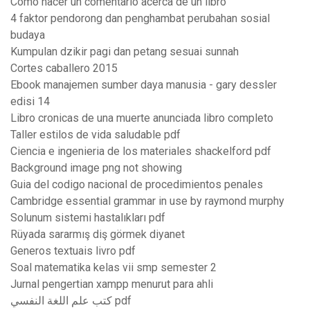
Como hacer un comentario acerca de un libro
4 faktor pendorong dan penghambat perubahan sosial
budaya
Kumpulan dzikir pagi dan petang sesuai sunnah
Cortes caballero 2015
Ebook manajemen sumber daya manusia - gary dessler
edisi 14
Libro cronicas de una muerte anunciada libro completo
Taller estilos de vida saludable pdf
Ciencia e ingenieria de los materiales shackelford pdf
Background image png not showing
Guia del codigo nacional de procedimientos penales
Cambridge essential grammar in use by raymond murphy
Solunum sistemi hastalıkları pdf
Rüyada sararmış diş görmek diyanet
Generos textuais livro pdf
Soal matematika kelas vii smp semester 2
Jurnal pengertian xampp menurut para ahli
كتب علم اللغة النفسي pdf