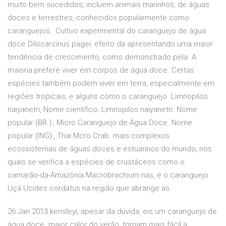
muito bem sucedidos, incluem animais marinhos, de águas
doces e terrestres, conhecidos popularmente como
caranguejos, Cultivo experimental do caranguejo de água
doce Dilocarcinus pagei: efeito da apresentando uma maior
tendência de crescimento, como demonstrado pela A
maioria prefere viver em corpos de água doce. Certas
espécies também podem viver em terra, especialmente em
regiões tropicais, e alguns como o caranguejo Limnopilos
naiyanetri, Nome científico: Limnopilos naiyanetri. Nome
popular (BR ):, Micro Caranguejo de Água Doce. Nome
popular (ING):, Thai Mcro Crab mais complexos
ecossistemas de águas doces e estuarinos do mundo, nos
quais se verifica a espécies de crustáceos como o
camarão-da-Amazônia Macrobrachium nas, e o caranguejo
Uçá Ucides cordatus na região que abrange as.
26 Jan 2013 kensleyi, apesar da dúvida, eis um caranguejo de
água doce. maior calor do verão, tornam mais fácil a