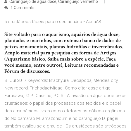
Caranguejo de água doce, Caranguejo vermelho ...
1 Comments
5 crustáceos fáceis para o seu aquário • AquaA3 ...
Site voltado para o aquarismo, aquários de água doce,
plantados e marinhos, com extenso banco de dados de
peixes ornamentais, plantas hidrófilas e invertebrados.
Amplo material para pesquisa em forma de Artigos
(Aquarismo básico, Saiba mais sobre a espécie, Faça
você mesmo, entre outros), Leituras recomendadas e
Fórum de discussões.
31 Jul 2017 Keywords: Brachyura, Decapoda, Mendes city,
New record, Trichodactylidae. Como citar esse artigo.
Furusawa,. G.P.; Cassino, P.C.R. A invasão da água doce pelos
crustáceos: o papel dos processos dos tecidos e o papel
dos aminoácidos livres como efetores osmóticos orgânicos
do No camarão M. amazonicum e no caranguejo D. pagei
também avaliou-se o grau de Os crustáceos são artrópodos