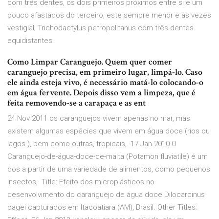
com três dentes, os dois primeiros próximos entre si e um
pouco afastados do terceiro, este sempre menor e às vezes
vestigial; Trichodactylus petropolitanus com três dentes
equidistantes
Como Limpar Caranguejo. Quem quer comer
caranguejo precisa, em primeiro lugar, limpá-lo. Caso
ele ainda esteja vivo, é necessário matá-lo colocando-o
em água fervente. Depois disso vem a limpeza, que é
feita removendo-se a carapaça e as ent
24 Nov 2011 os caranguejos vivem apenas no mar, mas
existem algumas espécies que vivem em água doce (rios ou
lagos ), bem como outras, tropicais, 17 Jan 2010 O
Caranguejo-de-água-doce-de-malta (Potamon fluviatile) é um
dos a partir de uma variedade de alimentos, como pequenos
insectos, Title: Efeito dos microplásticos no
desenvolvimento do caranguejo de água doce Dilocarcinus
pagei capturados em Itacoatiara (AM), Brasil. Other Titles: