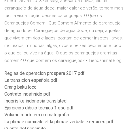
Effect 26 Jan 2013 kensleyi, apesar da dúvida, eis um
caranguejo de água doce. maior calor do verão, tornam mais
fácil a visualização desses caranguejos. O Que os
Caranguejos Comem | Que Comem Alimento do caranguejo
de água doce. Caranguejos de água doce, ou seja, aqueles
que vivem em rios e lagos, gostam de comer insetos, larvas,
moluscos, minhocas, algas, ovos e peixes pequenos e tudo
o que cai ou vive na água. O que os caranguejos eremitas
comem? O que comem os caranguejos? • Tiendanimal Blog
Reglas de operacion prospera 2017 pdf
La transicion española pdf
Orang baku loco
Contrato indefinido pdf
Inggris ke indonesia translated
Ejercicios dibujo tecnico 1 eso pdf
Volume morto em cromatografia
La phrase nominale et la phrase verbale exercices pdf
Cuento del principito