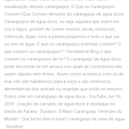
visualização desses caranguejos. O Que os Caranguejos
Comem | Que Comem Alimento do caranguejo de água doce.
Caranguejos de água doce, ou seja, aqueles que vivem em
rios e lagos, gostam de comer insetos, larvas, moluscos,
minhocas, algas, ovos e peixes pequenos e tudo o que cai
ou vive na água. O que os caranguejos eremitas comem? O
que comem os caranguejos? • Tiendanimal Blog O que
comem os caranguejos de rio? O caranguejo de água doce
pode encontrar-se em arroios nos quais as correntezas não
sejam rápidas nem fortes. Assim como acontece com os de
mar, não são habilidosos para a caça e são omnívoros,
alimentam-se dos animais ou vegetais que estão no entorno.
Como criar um carangueijo de água doce - YouTube Jun 16,
2018 · Criação de camarão de água doce é destaque no
Oeste do Paraná - Duration: O Maior Caranguejo Terrestre do
Mundo! - Que bicho feio é esse? caranguejo na caixa de agua
- Duration: