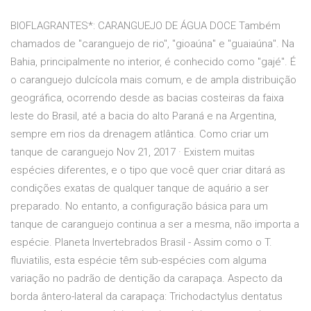
BIOFLAGRANTES*: CARANGUEJO DE ÁGUA DOCE Também
chamados de "caranguejo de rio", "gioaúna" e "guaiaúna". Na
Bahia, principalmente no interior, é conhecido como "gajé". É
o caranguejo dulcícola mais comum, e de ampla distribuição
geográfica, ocorrendo desde as bacias costeiras da faixa
leste do Brasil, até a bacia do alto Paraná e na Argentina,
sempre em rios da drenagem atlântica. Como criar um
tanque de caranguejo Nov 21, 2017 · Existem muitas
espécies diferentes, e o tipo que você quer criar ditará as
condições exatas de qualquer tanque de aquário a ser
preparado. No entanto, a configuração básica para um
tanque de caranguejo continua a ser a mesma, não importa a
espécie. Planeta Invertebrados Brasil - Assim como o T.
fluviatilis, esta espécie têm sub-espécies com alguma
variação no padrão de dentição da carapaça. Aspecto da
borda ântero-lateral da carapaça: Trichodactylus dentatus