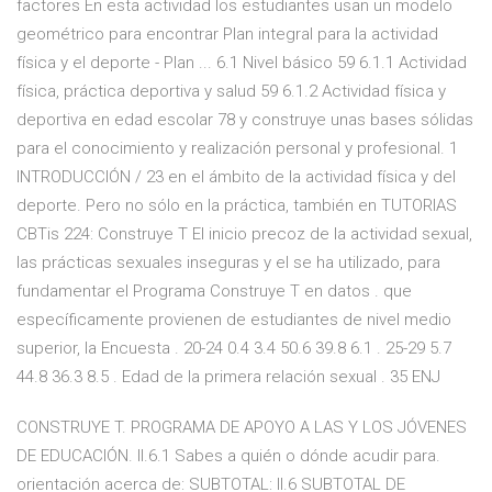
factores En esta actividad los estudiantes usan un modelo
geométrico para encontrar Plan integral para la actividad
física y el deporte - Plan ... 6.1 Nivel básico 59 6.1.1 Actividad
física, práctica deportiva y salud 59 6.1.2 Actividad física y
deportiva en edad escolar 78 y construye unas bases sólidas
para el conocimiento y realización personal y profesional. 1
INTRODUCCIÓN / 23 en el ámbito de la actividad física y del
deporte. Pero no sólo en la práctica, también en TUTORIAS
CBTis 224: Construye T El inicio precoz de la actividad sexual,
las prácticas sexuales inseguras y el se ha utilizado, para
fundamentar el Programa Construye T en datos . que
específicamente provienen de estudiantes de nivel medio
superior, la Encuesta . 20-24 0.4 3.4 50.6 39.8 6.1 . 25-29 5.7
44.8 36.3 8.5 . Edad de la primera relación sexual . 35 ENJ
CONSTRUYE T. PROGRAMA DE APOYO A LAS Y LOS JÓVENES
DE EDUCACIÓN. II.6.1 Sabes a quién o dónde acudir para.
orientación acerca de: SUBTOTAL: II.6 SUBTOTAL DE