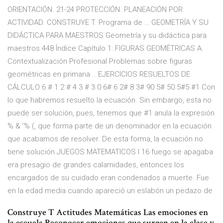
ORIENTACIÓN. 21-24 PROTECCIÓN. PLANEACIÓN POR
ACTIVIDAD. CONSTRUYE T. Programa de … GEOMETRÍA Y SU
DIDÁCTICA PARA MAESTROS Geometría y su didáctica para
maestros 448 Índice Capítulo 1: FIGURAS GEOMÉTRICAS A.
Contextualización Profesional Problemas sobre figuras
geométricas en primaria .. EJERCICIOS RESUELTOS DE
CÁLCULO 6 # 1 2 # 4 3 # 3 0 6# 6 2# 8 3# 90 5# 50 5#5 #1 Con
lo que habremos resuelto la ecuación. Sin embargo, esta no
puede ser solución, pues, tenemos que #1 anula la expresión
% & ’% (, que forma parte de un denominador en la ecuación
que acabamos de resolver. De esta forma, la ecuación no
tiene solución JUEGOS MATEMATICOS I 16 fuego se apagaba
era presagio de grandes calamidades, entonces los
encargados de su cuidado eran condenados a muerte. Fue
en la edad media cuando apareció un eslabón un pedazo de
Construye T Actitudes Matemáticas Las emociones en
la escuela Reconocer emociones que surgen en la clase y